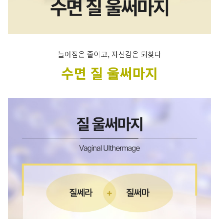
늘어짐은 줄이고, 자신감은 되찾다
수면 질 울써마지